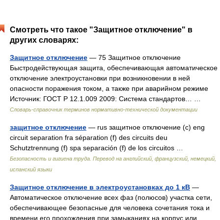
Смотреть что такое "Защитное отключение" в
других словарях:
Защитное отключение
— 75 Защитное отключение
Быстродействующая защита, обеспечивающая автоматическое
отключение электроустановки при возникновении в ней
опасности поражения током, а также при аварийном режиме
Источник: ГОСТ Р 12.1.009 2009: Система стандартов… …
Словарь-справочник терминов нормативно-технической документации
защитное отключение
— rus защитное отключение (с) eng
circuit separation fra séparation (f) des circuits deu
Schutztrennung (f) spa separación (f) de los circuitos …
Безопасность и гигиена труда. Перевод на английский, французский, немецкий,
испанский языки
Защитное отключение в электроустановках до 1 кВ
—
Автоматическое отключение всех фаз (полюсов) участка сети,
обеспечивающее безопасные для человека сочетания тока и
времени его прохождения при замыканиях на корпус или