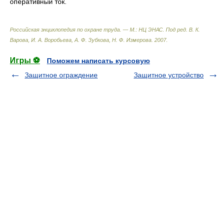
оперативный ток.
Российская энциклопедия по охране труда. — М.: НЦ ЭНАС
.
Под ред. В. К.
Варова, И. А. Воробьева, А. Ф. Зубкова, Н. Ф. Измерова
.
2007
.
Игры ⚽
Поможем написать курсовую
Защитное ограждение
Защитное устройство